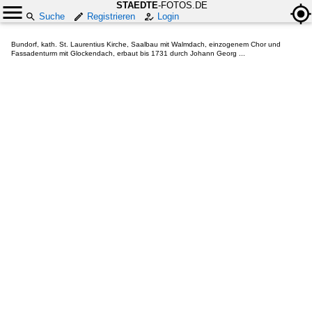
STAEDTE
-FOTOS.DE
Suche
Registrieren
Login
Bundorf, kath. St. Laurentius Kirche, Saalbau mit Walmdach, einzogenem Chor und
Fassadenturm mit Glockendach, erbaut bis 1731 durch Johann Georg ...