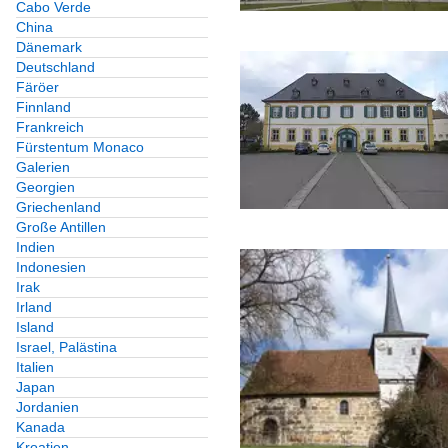
Cabo Verde
China
Dänemark
Deutschland
Färöer
Finnland
Frankreich
Fürstentum Monaco
Galerien
Georgien
Griechenland
Große Antillen
Indien
Indonesien
Irak
Irland
Island
Israel, Palästina
Italien
Japan
Jordanien
Kanada
Kroatien