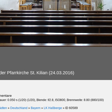
er Pfarrkirche St.
Kilian (24.03.2016)
mentare
auer: 0.050 s (1/20) (1/20), Blende: f/2.8, ISO800, Brennweite: 8.80 (880/100)
ädten
»
Deutschland
»
Bayern
»
LK Haßberge
»
ID 60589