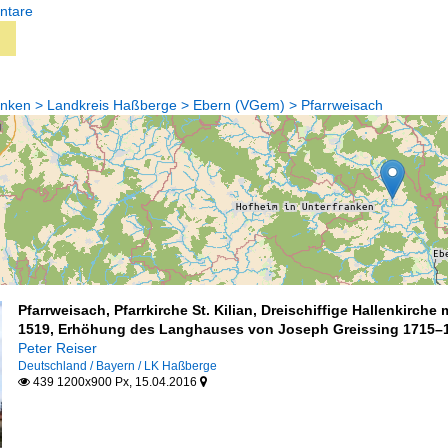
ntare
anken > Landkreis Haßberge > Ebern (VGem) > Pfarrweisach
Pfarrweisach, Pfarrkirche St. Kilian, Dreischiffige Hallenkirc
1519, Erhöhung des Langhauses von Joseph Greissing 1715–1
Peter Reiser
Deutschland / Bayern / LK Haßberge
439 1200x900 Px, 15.04.2016

