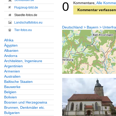
Schiffbilder.de
0
Kommentare,
Alle Komme
Flugzeug-bild.de
Kommentar verfassen
Staedte-fotos.de
Landschaftsfotos.eu
Deutschland > Bayern > Unterfr
Tier-fotos.eu
Afrika
Ägypten
Albanien
Andorra
Architekten, Ingenieure
Argentinien
Armenien
Australien
Baltische Staaten
Bauwerke
Belgien
Bolivien
Bosnien und Herzegowina
Brunnen, Denkmäler etc.
Bulgarien