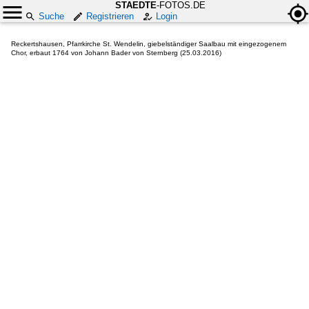
STAEDTE
-FOTOS.DE
Suche
Registrieren
Login
Reckertshausen, Pfarrkirche St. Wendelin, giebelständiger Saalbau mit eingezogenem
Chor, erbaut 1764 von Johann Bader von Sternberg (25.03.2016)