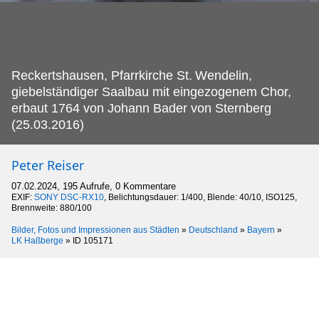
Reckertshausen, Pfarrkirche St.
Wendelin,
giebelständiger Saalbau mit eingezogenem Chor,
erbaut 1764 von Johann Bader von Sternberg
(25.03.2016)
Peter Reiser
07.02.2024, 195 Aufrufe, 0 Kommentare
EXIF:
SONY DSC-RX10
, Belichtungsdauer: 1/400, Blende: 40/10, ISO125,
Brennweite: 880/100
Bilder, Fotos und Impressionen aus Städten
»
Deutschland
»
Bayern
»
LK Haßberge
»
ID 105171