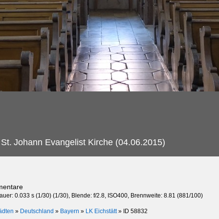
St.
Johann Evangelist Kirche (04.06.2015)
mentare
auer: 0.033 s (1/30) (1/30), Blende: f/2.8, ISO400, Brennweite: 8.81 (881/100)
ädten
»
Deutschland
»
Bayern
»
LK Eichstätt
»
ID 58832