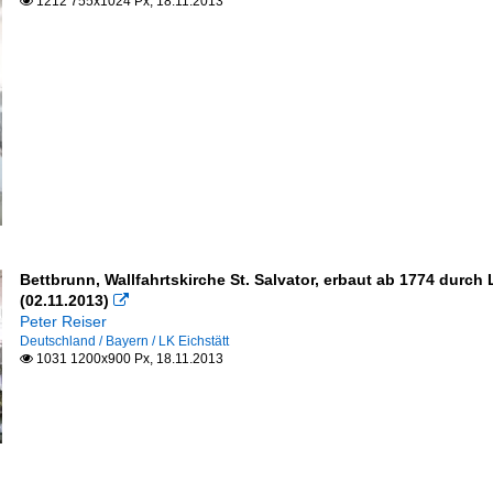
1212 755x1024 Px, 18.11.2013

Bettbrunn, Wallfahrtskirche St. Salvator, erbaut ab 1774 durc
(02.11.2013)

Peter Reiser
Deutschland / Bayern / LK Eichstätt
1031 1200x900 Px, 18.11.2013
