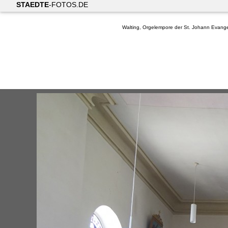
STAEDTE
-FOTOS.DE
Walting, Orgelempore der St. Johann Evangel