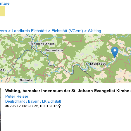
ntare
rn > Landkreis Eichstätt > Eichstätt (VGem) > Walting
Walting, barocker Innenraum der St. Johann Evangelist Kirche 
Peter Reiser
Deutschland / Bayern / LK Eichstätt
295 1200x893 Px, 10.01.2016

