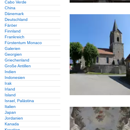
Cabo Verde
China
Dänemark
Deutschland
Färöer
Finnland
Frankreich
Fürstentum Monaco
Galerien
Georgien
Griechenland
Große Antillen
Indien
Indonesien
Irak
Irland
Island
Israel, Palästina
Italien
Japan
Jordanien
Kanada
Kroatien