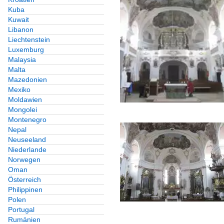
Kuba
Kuwait
Libanon
Liechtenstein
Luxemburg
Malaysia
Malta
Mazedonien
Mexiko
Moldawien
Mongolei
Montenegro
Nepal
Neuseeland
Niederlande
Norwegen
Oman
Österreich
Philippinen
Polen
Portugal
Rumänien