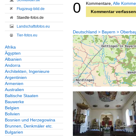
Schiffbilder.de
0
Kommentare,
Alle Komme
Flugzeug-bild.de
Kommentar verfassen
Staedte-fotos.de
Landschaftsfotos.eu
Deutschland > Bayern > Oberbaye
Tier-fotos.eu
Afrika
Ägypten
Albanien
Andorra
Architekten, Ingenieure
Argentinien
Armenien
Australien
Baltische Staaten
Bauwerke
Belgien
Bolivien
Bosnien und Herzegowina
Brunnen, Denkmäler etc.
Bulgarien