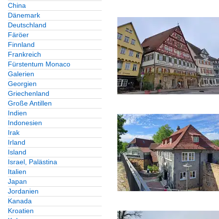
China
Dänemark
Deutschland
Färöer
Finnland
Frankreich
Fürstentum Monaco
Galerien
Georgien
Griechenland
Große Antillen
Indien
Indonesien
Irak
Irland
Island
Israel, Palästina
Italien
Japan
Jordanien
Kanada
Kroatien