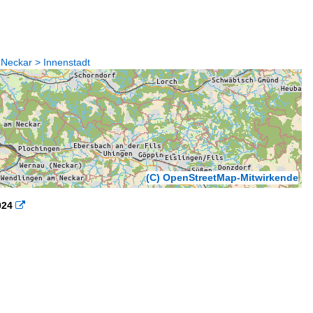
 Neckar > Innenstadt
(C) OpenStreetMap-Mitwirkende
024
