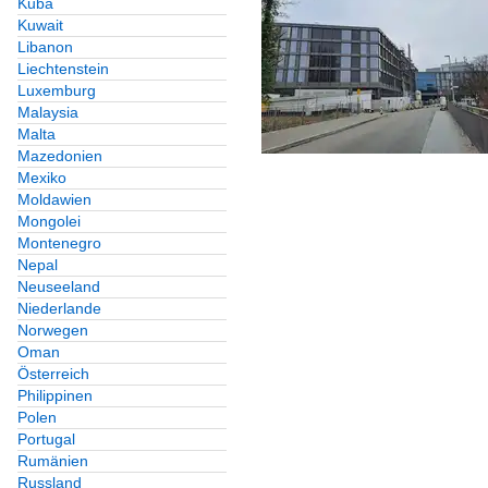
Kuba
Kuwait
Libanon
Liechtenstein
Luxemburg
Malaysia
Malta
Mazedonien
Mexiko
Moldawien
Mongolei
Montenegro
Nepal
Neuseeland
Niederlande
Norwegen
Oman
Österreich
Philippinen
Polen
Portugal
Rumänien
Russland