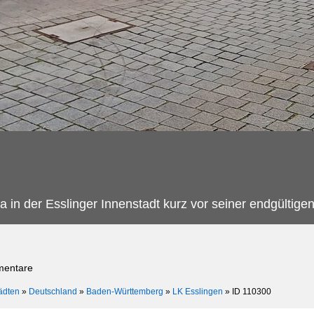
in der Esslinger Innenstadt kurz vor seiner endgültige
mentare
ädten
»
Deutschland
»
Baden-Württemberg
»
LK Esslingen
»
ID 110300