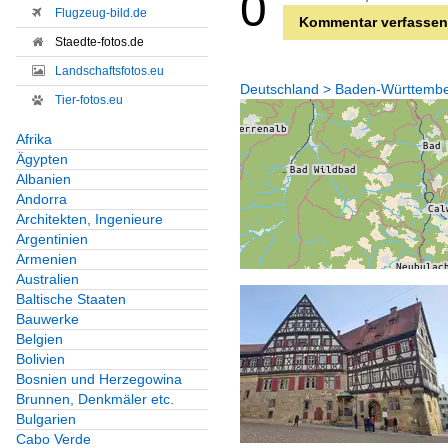
0
Flugzeug-bild.de
Kommentar verfassen
Staedte-fotos.de
Landschaftsfotos.eu
Deutschland > Baden-Württemberg
Tier-fotos.eu
Afrika
Ägypten
Albanien
Andorra
Architekten, Ingenieure
Argentinien
Armenien
Australien
Baltische Staaten
Bauwerke
Belgien
Bolivien
Bosnien und Herzegowina
Brunnen, Denkmäler etc.
Bulgarien
Cabo Verde