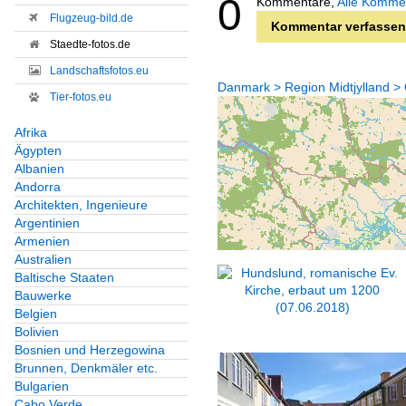
0
Kommentare,
Alle Komme
Flugzeug-bild.de
Kommentar verfassen
Staedte-fotos.de
Landschaftsfotos.eu
Danmark > Region Midtjylland 
Tier-fotos.eu
Afrika
Ägypten
Albanien
Andorra
Architekten, Ingenieure
Argentinien
Armenien
Australien
Baltische Staaten
Bauwerke
Belgien
Bolivien
Bosnien und Herzegowina
Brunnen, Denkmäler etc.
Bulgarien
Cabo Verde