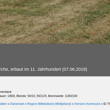
rche, erbaut im 11. Jahrhundert (07.06.2018)
mentare
dauer: 1/800, Blende: 50/10, ISO125, Brennweite: 1180/100
ädten
»
Dänemark
»
Region Mitteljütland (Midtjylland)
»
Horsens Kommune
»
ID 7