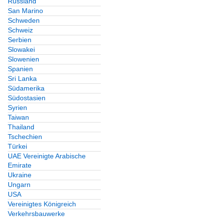
Russland
San Marino
Schweden
Schweiz
Serbien
Slowakei
Slowenien
Spanien
Sri Lanka
Südamerika
Südostasien
Syrien
Taiwan
Thailand
Tschechien
Türkei
UAE Vereinigte Arabische
Emirate
Ukraine
Ungarn
USA
Vereinigtes Königreich
Verkehrsbauwerke