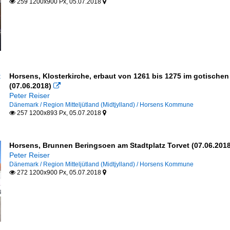
259 1200x900 Px, 05.07.2018


Horsens, Klosterkirche, erbaut von 1261 bis 1275 im gotischen 
(07.06.2018)

Peter Reiser
Dänemark / Region Mitteljütland (Midtjylland) / Horsens Kommune
257 1200x893 Px, 05.07.2018


Horsens, Brunnen Beringsoen am Stadtplatz Torvet (07.06.2018
Peter Reiser
Dänemark / Region Mitteljütland (Midtjylland) / Horsens Kommune
272 1200x900 Px, 05.07.2018

