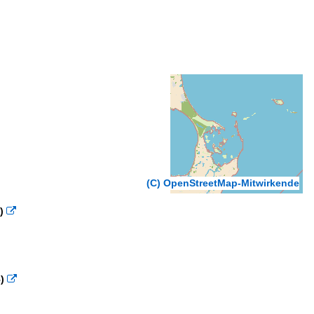
(C) OpenStreetMap-Mitwirkende
)

)
