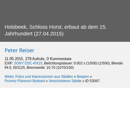
Holsbeek, Schloss Horst, erbaut ab dem 15.
Jahrhundert (27.04.2015)
Peter Reiser
11.05.2015, 279 Aufrufe, 0 Kommentare
EXIF:
SONY DSC-RX10
, Belichtungsdauer: 0.002 s (1/500) (1/500), Blende:
f/4.0, ISO125, Brennweite: 10.70 (1070/100)
Bilder, Fotos und Impressionen aus Städten
»
Belgien
»
Provinz Flämisch Brabant
»
Verschiedene Städte
»
ID 53067