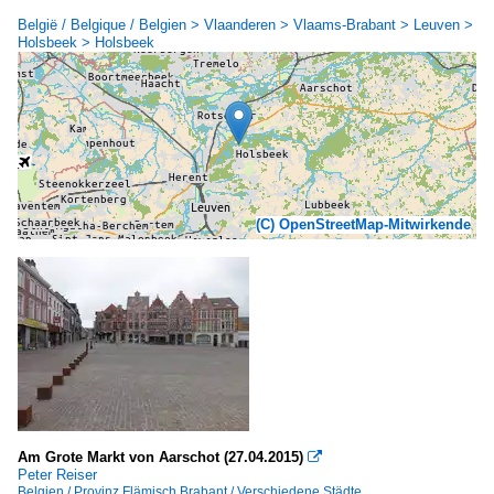
België / Belgique / Belgien > Vlaanderen > Vlaams-Brabant > Leuven >
Holsbeek > Holsbeek
(C) OpenStreetMap-Mitwirkende
Am Grote Markt von Aarschot (27.04.2015)

Peter Reiser
Belgien / Provinz Flämisch Brabant / Verschiedene Städte