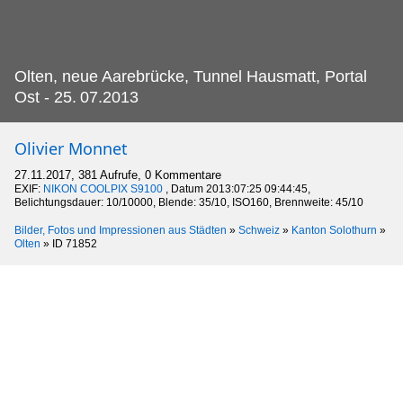
Olten, neue Aarebrücke, Tunnel Hausmatt, Portal
Ost - 25.
07.2013
Olivier Monnet
27.11.2017, 381 Aufrufe, 0 Kommentare
EXIF:
NIKON COOLPIX S9100
, Datum 2013:07:25 09:44:45,
Belichtungsdauer: 10/10000, Blende: 35/10, ISO160, Brennweite: 45/10
Bilder, Fotos und Impressionen aus Städten
»
Schweiz
»
Kanton Solothurn
»
Olten
»
ID 71852