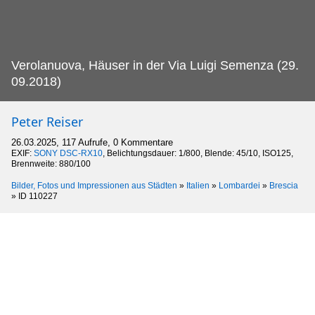
Verolanuova, Häuser in der Via Luigi Semenza (29.
09.2018)
Peter Reiser
26.03.2025, 117 Aufrufe, 0 Kommentare
EXIF:
SONY DSC-RX10
, Belichtungsdauer: 1/800, Blende: 45/10, ISO125,
Brennweite: 880/100
Bilder, Fotos und Impressionen aus Städten
»
Italien
»
Lombardei
»
Brescia
»
ID 110227