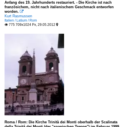
Anfang des 19. Jahrhunderts restauriert. - Die Kirche ist nach
französichem, nicht nach italienischem Geschmack entworfen
worden.

Kurt Rasmussen
Italien / Latium / Rom
775 709x1024 Px, 29.05.2012


Roma / Rom: Die Kirche Trinità dei Monti oberhalb der Scalinata
della Trinitá dei Monti (der "spanischen Treppe") im Februar 1999.