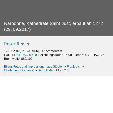
Narbonne, Kathedrale Saint-Just, erbaut ab 1272
(29.
09.2017)
Peter Reiser
17.03.2018, 213 Aufrufe, 0 Kommentare
EXIF:
SONY DSC-RX10
, Belichtungsdauer: 1/800, Blende: 40/10, ISO125,
Brennweite: 880/100
Bilder, Fotos und Impressionen aus Städten
»
Frankreich
»
Okzitanien (Occitanie)
»
Dépt. Aude
»
ID 73710