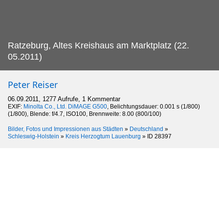
Ratzeburg, Altes Kreishaus am Marktplatz (22.
05.2011)
Peter Reiser
06.09.2011, 1277 Aufrufe, 1 Kommentar
EXIF:
Minolta Co., Ltd. DiMAGE G500
, Belichtungsdauer: 0.001 s (1/800)
(1/800), Blende: f/4.7, ISO100, Brennweite: 8.00 (800/100)
Bilder, Fotos und Impressionen aus Städten
»
Deutschland
»
Schleswig-Holstein
»
Kreis Herzogtum Lauenburg
»
ID 28397