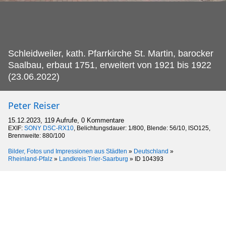
Schleidweiler, kath.
Pfarrkirche St. Martin, barocker
Saalbau, erbaut 1751, erweitert von 1921 bis 1922
(23.06.2022)
Peter Reiser
15.12.2023, 119 Aufrufe, 0 Kommentare
EXIF:
SONY DSC-RX10
, Belichtungsdauer: 1/800, Blende: 56/10, ISO125,
Brennweite: 880/100
Bilder, Fotos und Impressionen aus Städten
»
Deutschland
»
Rheinland-Pfalz
»
Landkreis Trier-Saarburg
»
ID 104393