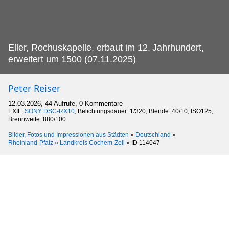
Eller, Rochuskapelle, erbaut im 12.
Jahrhundert,
erweitert um 1500 (07.11.2025)
Peter Reiser
12.03.2026, 44 Aufrufe, 0 Kommentare
EXIF:
SONY DSC-RX10
, Belichtungsdauer: 1/320, Blende: 40/10, ISO125,
Brennweite: 880/100
Bilder, Fotos und Impressionen aus Städten
»
Deutschland
»
Rheinland-Pfalz
»
Landkreis Cochem-Zell
»
ID 114047