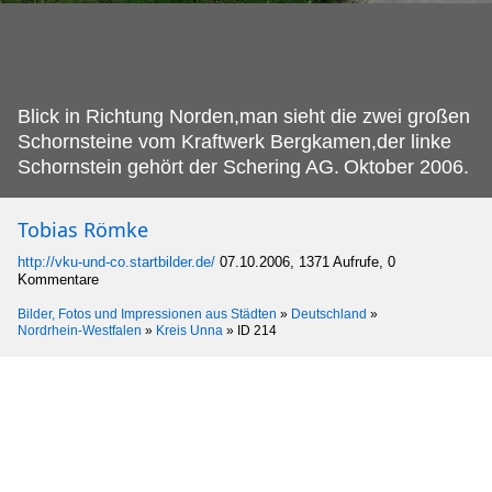
Blick in Richtung Norden,man sieht die zwei großen
Schornsteine vom Kraftwerk Bergkamen,der linke
Schornstein gehört der Schering AG.
Oktober 2006.
Tobias Römke
http://vku-und-co.startbilder.de/
07.10.2006, 1371 Aufrufe, 0
Kommentare
Bilder, Fotos und Impressionen aus Städten
»
Deutschland
»
Nordrhein-Westfalen
»
Kreis Unna
»
ID 214