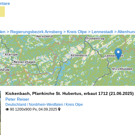
ntare
len > Regierungsbezirk Arnsberg > Kreis Olpe > Lennestadt > Altenhu
Kickenbach, Pfarrkirche St. Hubertus, erbaut 1712 (21.06.2025)
Peter Reiser
Deutschland / Nordrhein-Westfalen / Kreis Olpe
90 1200x900 Px, 04.09.2025

