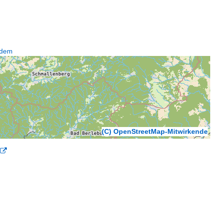
ndem
(C) OpenStreetMap-Mitwirkende
