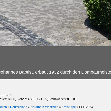
Johannes Baptist, erbaut 1932 durch den Dombaumeister
mentare
dauer: 1/800, Blende: 45/10, ISO125, Brennweite: 880/100
ädten
»
Deutschland
»
Nordrhein-Westfalen
»
Kreis Olpe
»
ID 112064