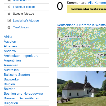
Schiffbilder.de
0
Kommentare,
Alle Komme
Flugzeug-bild.de
Kommentar verfassen
Staedte-fotos.de
Landschaftsfotos.eu
Deutschland > Nordrhein-Westfa
Tier-fotos.eu
Afrika
Ägypten
Albanien
Andorra
Architekten, Ingenieure
Argentinien
Armenien
Australien
Baltische Staaten
Bauwerke
Belgien
Bolivien
Bosnien und Herzegowina
Brunnen, Denkmäler etc.
Bulgarien