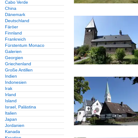
Cabo Verde
China
Dänemark
Deutschland
Färöer
Finnland
Frankreich
Fürstentum Monaco
Galerien
Georgien
Griechenland
Große Antillen
Indien
Indonesien
Irak
Irland
Island
Israel, Palästina
Italien
Japan
Jordanien
Kanada
Kroatien