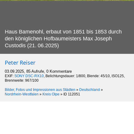
Haus Bamenohl, erbaut von 1851 bis 1853 durch
den königlichen Hofbaumeisters Max Joseph
Custodis (21.
06.2025)
Peter Reiser
03.09.2025, 85 Aufrufe, 0 Kommentare
EXIF:
SONY DSC-RX10
, Belichtungsdauer: 1/800, Blende: 45/10, ISO125,
Brennweite: 967/100
Bilder, Fotos und Impressionen aus Städten
»
Deutschland
»
Nordrhein-Westfalen
»
Kreis Olpe
»
ID 112051