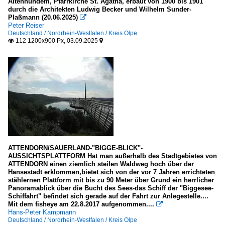
Altenhundem, Pfarrkirche St. Agatha, erbaut von 1900 bis 1901
durch die Architekten Ludwig Becker und Wilhelm Sunder-
Plaßmann (20.06.2025)

Peter Reiser
Deutschland / Nordrhein-Westfalen / Kreis Olpe
112 1200x900 Px, 03.09.2025


ATTENDORN/SAUERLAND-"BIGGE-BLICK"-
AUSSICHTSPLATTFORM Hat man außerhalb des Stadtgebietes von
ATTENDORN einen ziemlich steilen Waldweg hoch über der
Hansestadt erklommen,bietet sich von der vor 7 Jahren errichteten
stählernen Plattform mit bis zu 90 Meter über Grund ein herrlicher
Panoramablick über die Bucht des Sees-das Schiff der "Biggesee-
Schiffahrt" befindet sich gerade auf der Fahrt zur Anlegestelle....
Mit dem fisheye am 22.8.2017 aufgenommen....

Hans-Peter Kampmann
Deutschland / Nordrhein-Westfalen / Kreis Olpe