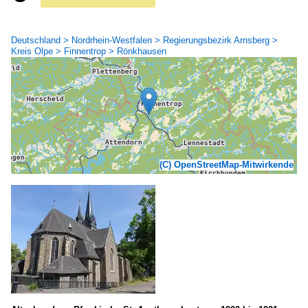
Deutschland > Nordrhein-Westfalen > Regierungsbezirk Arnsberg >
Kreis Olpe > Finnentrop > Rönkhausen
(C) OpenStreetMap-Mitwirkende