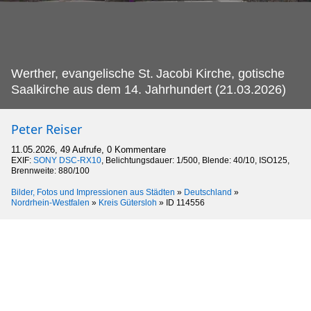
Werther, evangelische St.
Jacobi Kirche, gotische
Saalkirche aus dem 14. Jahrhundert (21.03.2026)
Peter Reiser
11.05.2026, 49 Aufrufe, 0 Kommentare
EXIF:
SONY DSC-RX10
, Belichtungsdauer: 1/500, Blende: 40/10, ISO125,
Brennweite: 880/100
Bilder, Fotos und Impressionen aus Städten
»
Deutschland
»
Nordrhein-Westfalen
»
Kreis Gütersloh
»
ID 114556