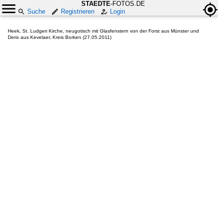
STAEDTE
-FOTOS.DE
Suche
Registrieren
Login
Heek, St. Ludgeri Kirche, neugotisch mit Glasfenstern von der Forst aus Münster und
Derix aus Kevelaer, Kreis Borken (27.05.2011)