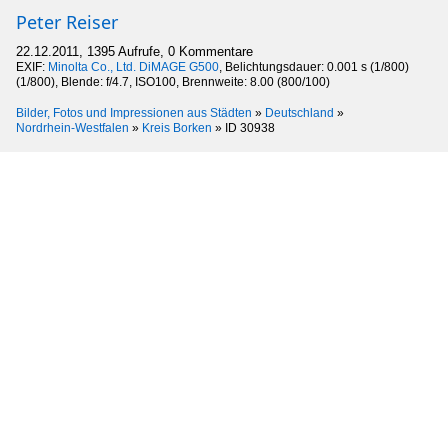
Peter Reiser
22.12.2011, 1395 Aufrufe, 0 Kommentare
EXIF:
Minolta Co., Ltd. DiMAGE G500
, Belichtungsdauer: 0.001 s (1/800)
(1/800), Blende: f/4.7, ISO100, Brennweite: 8.00 (800/100)
Bilder, Fotos und Impressionen aus Städten
»
Deutschland
»
Nordrhein-Westfalen
»
Kreis Borken
»
ID 30938