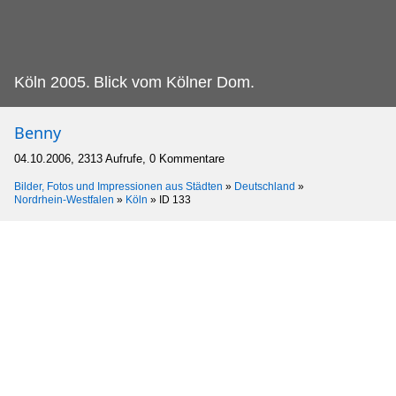
Köln 2005.
Blick vom Kölner Dom.
Benny
04.10.2006, 2313 Aufrufe, 0 Kommentare
Bilder, Fotos und Impressionen aus Städten
»
Deutschland
»
Nordrhein-Westfalen
»
Köln
»
ID 133