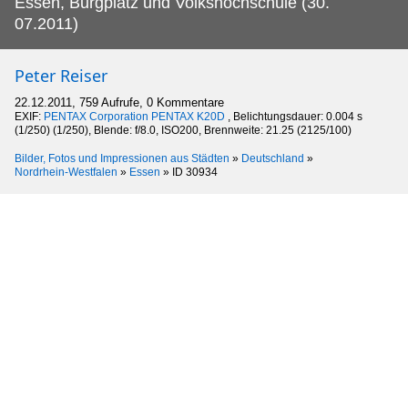
Essen, Burgplatz und Volkshochschule (30.
07.2011)
Peter Reiser
22.12.2011, 759 Aufrufe, 0 Kommentare
EXIF:
PENTAX Corporation PENTAX K20D
, Belichtungsdauer: 0.004 s
(1/250) (1/250), Blende: f/8.0, ISO200, Brennweite: 21.25 (2125/100)
Bilder, Fotos und Impressionen aus Städten
»
Deutschland
»
Nordrhein-Westfalen
»
Essen
»
ID 30934