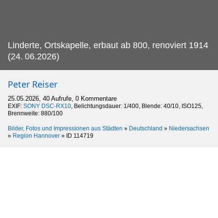
Linderte, Ortskapelle, erbaut ab 800, renoviert 1914
(24.
06.2026)
Peter Reiser
25.05.2026, 40 Aufrufe, 0 Kommentare
EXIF:
SONY DSC-RX10
, Belichtungsdauer: 1/400, Blende: 40/10, ISO125,
Brennweite: 880/100
Bilder, Fotos und Impressionen aus Städten
»
Deutschland
»
Niedersachsen
»
Region Hannover
»
ID 114719