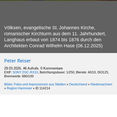
Völksen, evangelische St.
Johannes Kirche,
romanischer Kirchturm aus dem 11. Jahrhundert,
Langhaus erbaut von 1874 bis 1876 durch den
Architekten Conrad Wilhelm Hase (06.12.2025)
Peter Reiser
29.03.2026, 46 Aufrufe, 0 Kommentare
EXIF:
SONY DSC-RX10
, Belichtungsdauer: 1/250, Blende: 40/10, ISO125,
Brennweite: 880/100
Bilder, Fotos und Impressionen aus Städten
»
Deutschland
»
Niedersachsen
»
Region Hannover
»
ID 114214