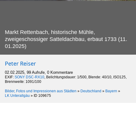
Markt Rettenbach, historische Mühle,
zweigeschossiger Satteldachbau, erbaut 1733 (11.
01.2025)
Peter Reiser
02.02.2025, 99 Aufrufe, 0 Kommentare
EXIF:
SONY DSC-RX10
, Belichtungsdauer: 1/500, Blende: 40/10, ISO125,
Brennweite: 1091/100
Bilder, Fotos und Impressionen aus Städten
»
Deutschland
»
Bayern
»
LK Unterallgäu
»
ID 109675