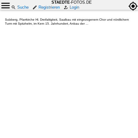
STAEDTE
-FOTOS.DE
Suche
Registrieren
Login
Sulzberg, Pfarrkirche Hl. Dreifaltigkeit, Saalbau mit eingezogenem Chor und nördlichem
Turm mit Spitzhelm, im Kern 15. Jahrhundert, Anbau der ...