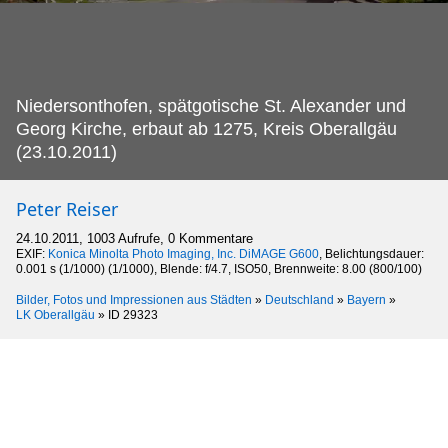
Niedersonthofen, spätgotische St.
Alexander und
Georg Kirche, erbaut ab 1275, Kreis Oberallgäu
(23.10.2011)
Peter Reiser
24.10.2011, 1003 Aufrufe, 0 Kommentare
EXIF:
Konica Minolta Photo Imaging, Inc. DiMAGE G600
, Belichtungsdauer:
0.001 s (1/1000) (1/1000), Blende: f/4.7, ISO50, Brennweite: 8.00 (800/100)
Bilder, Fotos und Impressionen aus Städten
»
Deutschland
»
Bayern
»
LK Oberallgäu
»
ID 29323