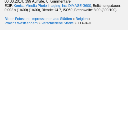
08.08.2014, 399 Aufrufe, 0 Kommentare
EXIF:
Konica Minolta Photo Imaging, Inc. DiMAGE G600
, Belichtungsdauer:
0.003 s (1/400) (1/400), Blende: f/4.7, ISO50, Brennweite: 8.00 (800/100)
Bilder, Fotos und Impressionen aus Städten
»
Belgien
»
Provinz Westflandern
»
Verschiedene Städte
»
ID 49491