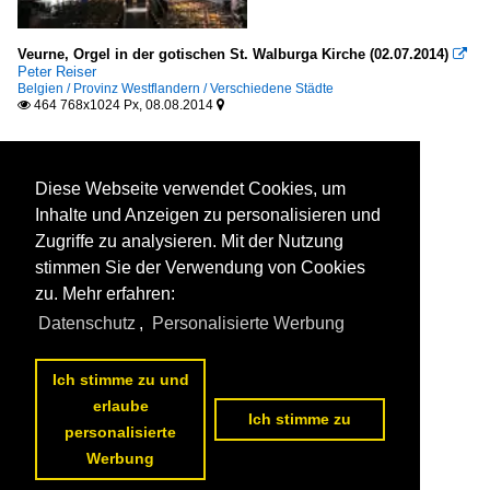
Veurne, Orgel in der gotischen St. Walburga Kirche (02.07.2014)

Peter Reiser
Belgien / Provinz Westflandern / Verschiedene Städte
464 768x1024 Px, 08.08.2014


Diese Webseite verwendet Cookies, um
Inhalte und Anzeigen zu personalisieren und
Zugriffe zu analysieren. Mit der Nutzung
stimmen Sie der Verwendung von Cookies
zu. Mehr erfahren:
Datenschutz
,
Personalisierte Werbung
Ich stimme zu und
erlaube
Ich stimme zu
personalisierte
Werbung