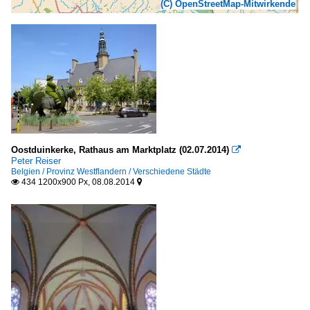
(C) OpenStreetMap-Mitwirkende
Oostduinkerke, Rathaus am Marktplatz (02.07.2014)

Peter Reiser
Belgien / Provinz Westflandern / Verschiedene Städte
434 1200x900 Px, 08.08.2014

