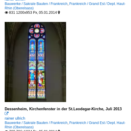
Bauwerke / Sakrale Bauten / Frankreich
,
Frankreich / Grand Est / Dept. Haut-
Rhin (Oberelsass)
831 1200x953 Px, 05.01.2014


Dessenheim, Kirchenfenster in der St.Leodegar-Kirche, Juli 2013

rainer ullrich
Bauwerke / Sakrale Bauten / Frankreich
,
Frankreich / Grand Est / Dept. Haut-
Rhin (Oberelsass)