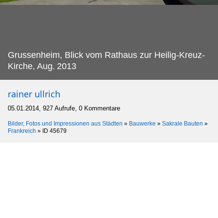
Grussenheim, Blick vom Rathaus zur Heilig-Kreuz-
Kirche, Aug.
2013
rainer ullrich
05.01.2014, 927 Aufrufe, 0 Kommentare
Bilder, Fotos und Impressionen aus Städten
»
Bauwerke
»
Sakrale Bauten
»
Frankreich
»
ID 45679