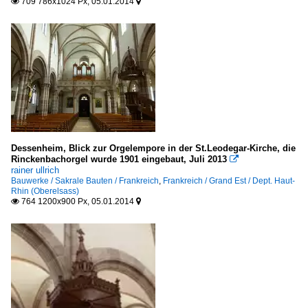
709 786x1024 Px, 05.01.2014


Dessenheim, Blick zur Orgelempore in der St.Leodegar-Kirche, die
Rinckenbachorgel wurde 1901 eingebaut, Juli 2013

rainer ullrich
Bauwerke / Sakrale Bauten / Frankreich
,
Frankreich / Grand Est / Dept. Haut-
Rhin (Oberelsass)
764 1200x900 Px, 05.01.2014

