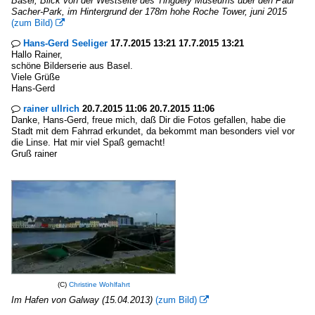
Basel, Blick von der Westseite des Tinguely Museums über den Paul
Sacher-Park, im Hintergrund der 178m hohe Roche Tower, juni 2015
(zum Bild)

Hans-Gerd Seeliger
17.7.2015 13:21 17.7.2015 13:21

Hallo Rainer,
schöne Bilderserie aus Basel.
Viele Grüße
Hans-Gerd
rainer ullrich
20.7.2015 11:06 20.7.2015 11:06

Danke, Hans-Gerd, freue mich, daß Dir die Fotos gefallen, habe die
Stadt mit dem Fahrrad erkundet, da bekommt man besonders viel vor
die Linse. Hat mir viel Spaß gemacht!
Gruß rainer
(C)
Christine Wohlfahrt
Im Hafen von Galway (15.04.2013)
(zum Bild)
