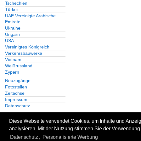
Tschechien
Türkei
UAE Vereinigte Arabische
Emirate
Ukraine
Ungarn
USA
Vereinigtes Königreich
Verkehrsbauwerke
Vietnam
Weißrussland
Zypern
Neuzugänge
Fotostellen
Zeitachse
Impressum
Datenschutz
Diese Webseite verwendet Cookies, um Inhalte und Anzeige
analysieren. Mit der Nutzung stimmen Sie der Verwendung 
Datenschutz
,
Personalisierte Werbung