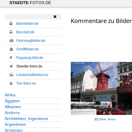
STAEDTE
-FOTOS.DE

Kommentare zu Bildern
Bahnbilder.de
Bus-bild.de
Fahrzeugbilder.de
Schiffbilder.de
Flugzeug-bild.de
Staedte-fotos.de
Landschaftsfotos.eu
Tier-fotos.eu
Afrika
Ägypten
Albanien
Andorra
Architekten, Ingenieure
(C)
Silvio Jenny
Argentinien
Armenien