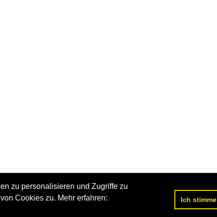
n zu personalisieren und Zugriffe zu
von Cookies zu. Mehr erfahren:
Ich stimme
Datenschutzerklärung
|
Impressum
|
Kontakt