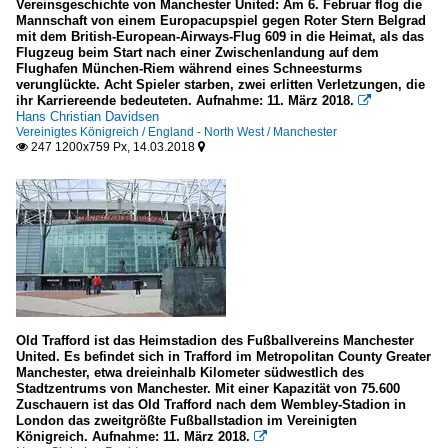
Vereinsgeschichte von Manchester United: Am 6. Februar flog die
Mannschaft von einem Europacupspiel gegen Roter Stern Belgrad
mit dem British-European-Airways-Flug 609 in die Heimat, als das
Flugzeug beim Start nach einer Zwischenlandung auf dem
Flughafen München-Riem während eines Schneesturms
verunglückte. Acht Spieler starben, zwei erlitten Verletzungen, die
ihr Karriereende bedeuteten. Aufnahme: 11. März 2018.

Hans Christian Davidsen
Vereinigtes Königreich / England - North West / Manchester
247 1200x759 Px, 14.03.2018


Old Trafford ist das Heimstadion des Fußballvereins Manchester
United. Es befindet sich in Trafford im Metropolitan County Greater
Manchester, etwa dreieinhalb Kilometer südwestlich des
Stadtzentrums von Manchester. Mit einer Kapazität von 75.600
Zuschauern ist das Old Trafford nach dem Wembley-Stadion in
London das zweitgrößte Fußballstadion im Vereinigten
Königreich. Aufnahme: 11. März 2018.
