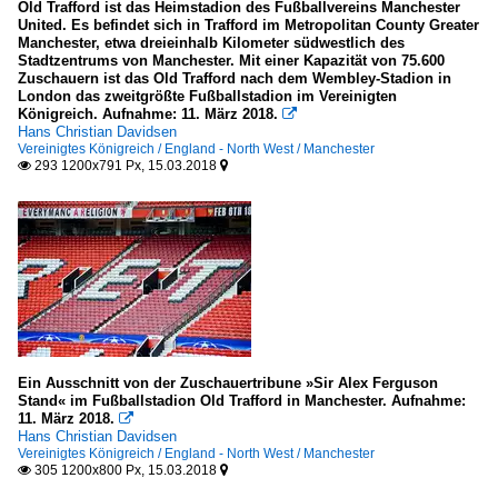
2018
Old Trafford ist das Heimstadion des Fußballvereins Manchester
Hochhäuser
United. Es befindet sich in Trafford im Metropolitan County Greater
Manchester, etwa dreieinhalb Kilometer südwestlich des
Europa
Stadtzentrums von Manchester. Mit einer Kapazität von 75.600
Zuschauern ist das Old Trafford nach dem Wembley-Stadion in
London das zweitgrößte Fußballstadion im Vereinigten
Sakrale Bauten
Königreich. Aufnahme: 11. März 2018.

Hans Christian Davidsen
Vereinigtes Königreich
Vereinigtes Königreich / England - North West / Manchester
293 1200x791 Px, 15.03.2018


Sportbauten
Europa
Wasserbauten
Europa
Verkehrsbauwerke
Ein Ausschnitt von der Zuschauertribune »Sir Alex Ferguson
Stand« im Fußballstadion Old Trafford in Manchester. Aufnahme:
11. März 2018.

Brücken
Hans Christian Davidsen
Vereinigtes Königreich / England - North West / Manchester
Vereinigtes Königreich
305 1200x800 Px, 15.03.2018

