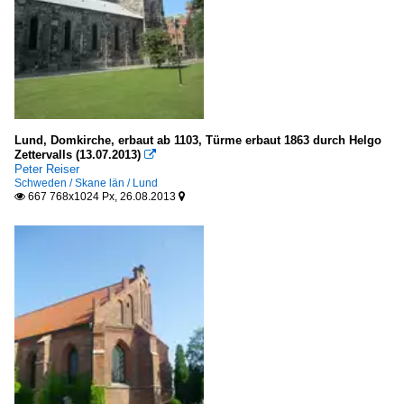
Lund, Domkirche, erbaut ab 1103, Türme erbaut 1863 durch Helgo
Zettervalls (13.07.2013)

Peter Reiser
Schweden / Skane län / Lund
667 768x1024 Px, 26.08.2013

