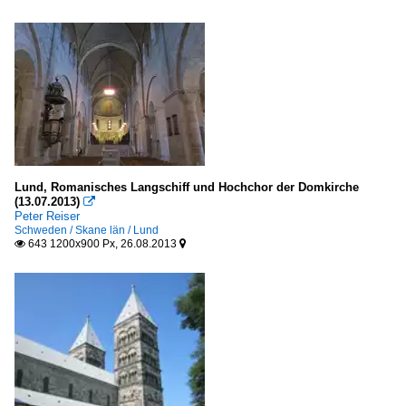
Sakrale Bauten
Schweden
Brunnen, Denkmäler etc.
Denkmäler
Europa
Lund, Romanisches Langschiff und Hochchor der Domkirche
(13.07.2013)

Peter Reiser
Schweden / Skane län / Lund
643 1200x900 Px, 26.08.2013

