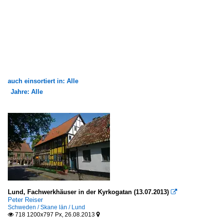
auch einsortiert in: Alle
Jahre: Alle
×
×
Alle Kategorien
Alle Jahre
Bauwerke
1980
Bauten für die Bildung
1988
Europa
2010
Kulturbauten
Lund, Fachwerkhäuser in der Kyrkogatan (13.07.2013)
2013

Peter Reiser
Europa
2018
Schweden / Skane län / Lund
718 1200x797 Px, 26.08.2013

