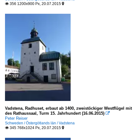
356 1200x900 Px, 20.07.2015


Vadstena, Radhuset, erbaut ab 1400, zweistöckiger Westflügel mit
des Rathaussaal, Turm 15. Jahrhundert (16.06.2015)

Peter Reiser
Schweden / Östergötlands län / Vadstena
345 768x1024 Px, 20.07.2015

