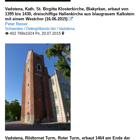
Vadstena, Kath. St. Birgitta Klosterkirche, Blakyrkan, erbaut von
1395 bis 1430, dreischiffige Hallenkirche aus blaugrauem Kalkstein
mit einem Westchor (16.06.2015)

Peter Reiser
Schweden / Östergötlands län / Vadstena
402 768x1024 Px, 20.07.2015


Vadstena, Rödtornet Turm, Roter Turm, erbaut 1464 am Ende der