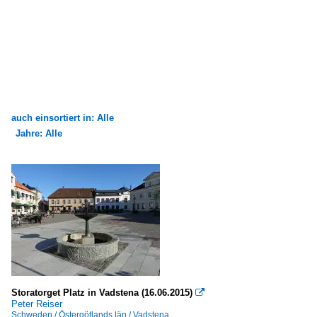
auch einsortiert in: Alle
Jahre: Alle
×
×
Alle Kategorien
Alle Jahre
Bauwerke
1980
Burgen und Schlösser
1988
Schweden
2010
Rathäuser, Parlaments- und Regierungsgebäude
2015
Storatorget Platz in Vadstena (16.06.2015)

Schweden
Peter Reiser
Schweden / Östergötlands län / Vadstena