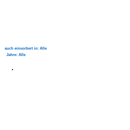
auch einsortiert in: Alle
Jahre: Alle
×
×
Alle Kategorien
Alle Jahre
Bauwerke
1990
Mühlen
1999
Portugal
Museen
Europa - sonstige