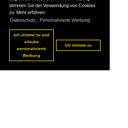
stimmen Sie der Verwendung von Cookies
zu. Mehr erfahren:
Gorinchem, Windmühle am Paardenwater (09.05.2016)

Datenschutz
,
Personalisierte Werbung
Peter Reiser
Niederlande / Provinz Zuid-Holland / Gorinchem
203 900x1200 Px, 28.06.2016


Ich stimme zu und
erlaube
Ich stimme zu
personalisierte
Werbung