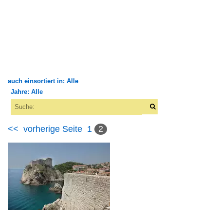
auch einsortiert in: Alle
Jahre: Alle
×
×
Alle Kategorien
Alle Jahre
Bauwerke
<<
vorherige Seite
1
2
1980
Sakrale Bauten
1986
Kroatien
2000
Stadtmauern
2006
Europa
2009