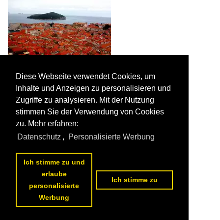
Diese Webseite verwendet Cookies, um
Blick von der Stadtmauer über Dubrovnik zur Insel Lopud /
Inhalte und Anzeigen zu personalisieren und
Oktober 2010

der Mecklenburger
Zugriffe zu analysieren. Mit der Nutzung
Kroatien / Gespanschaft Dubrovnik-Neretva / Dubrovnik
1520
1024x768 Px, 19.01.2011
stimmen Sie der Verwendung von Cookies

 1
zu. Mehr erfahren:
Datenschutz
,
Personalisierte Werbung
Ich stimme zu und
erlaube
Ich stimme zu
personalisierte
Werbung
Dubrovnik Altstadt 2006
