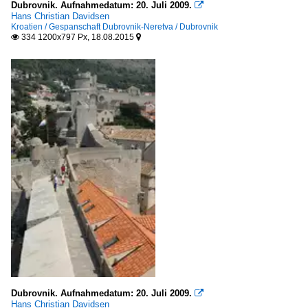
Dubrovnik. Aufnahmedatum: 20. Juli 2009.

Brunnen, Denkmäler etc.
2010
Hans Christian Davidsen
Kroatien / Gespanschaft Dubrovnik-Neretva / Dubrovnik
334 1200x797 Px, 18.08.2015
2010


Brunnen
2011
Europa
2013
2014
Plätze
2015
Europa
2020
Galerien
2025
UNESCO - Welterbestätten
Kroatien
Dubrovnik. Aufnahmedatum: 20. Juli 2009.

Hans Christian Davidsen