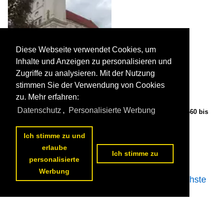
Diese Webseite verwendet Cookies, um
Inhalte und Anzeigen zu personalisieren und
Zugriffe zu analysieren. Mit der Nutzung
stimmen Sie der Verwendung von Cookies
zu. Mehr erfahren:
Datenschutz
,
Personalisierte Werbung
Presov / Esperies, Franziskanerklosterkirche, erbaut von 1660 bis
1671 (01.09.2020)

Peter Reiser
Slowakei / Presovsky Kraj / Okres Presov
Ich stimme zu und
182 900x1200 Px, 22.10.2020


erlaube
Ich stimme zu
personalisierte
Werbung
<<
vorherige Seite
1
2
3
4
5
6
7
8
9
10
nächste
Seite
>>