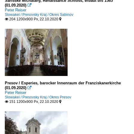
Sarisske Michalany, Renaissance Schloss, erbaut bis 1585
(01.09.2020)

Peter Reiser
Slowakei / Presovsky Kraj / Okres Sabinov
204 1200x900 Px, 22.10.2020


Presov / Esperies, barocker Innenraum der Franziskanerkirche
(01.09.2020)

Peter Reiser
Slowakei / Presovsky Kraj / Okres Presov
151 1200x900 Px, 22.10.2020

