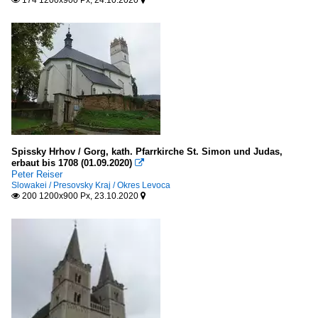
174 1200x900 Px, 24.10.2020


Spissky Hrhov / Gorg, kath. Pfarrkirche St. Simon und Judas,
erbaut bis 1708 (01.09.2020)

Peter Reiser
Slowakei / Presovsky Kraj / Okres Levoca
200 1200x900 Px, 23.10.2020

