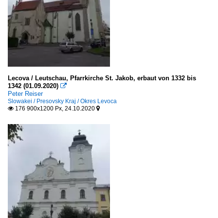
Lecova / Leutschau, Pfarrkirche St. Jakob, erbaut von 1332 bis
1342 (01.09.2020)

Peter Reiser
Slowakei / Presovsky Kraj / Okres Levoca
176 900x1200 Px, 24.10.2020

