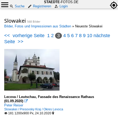
STAEDTE
-FOTOS.DE
Suche
Registrieren
Login
Slowakei
568 Bilder
Bilder, Fotos und Impressionen aus Städten
»
Neueste Slowakei
<<
vorherige Seite
1
2
3
4
5
6
7
8
9
10
nächste
Seite
>>
Lecova / Leutschau, Fassade des Renaissance Rathaus
(01.09.2020)

Peter Reiser
Slowakei / Presovsky Kraj / Okres Levoca
181 1200x900 Px, 24.10.2020

