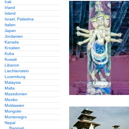
Irak
Irland
Island
Israel, Palästina
Italien
Japan
Jordanien
Kanada
Kroatien
Kuba
Kuwait
Libanon
Liechtenstein
Luxemburg
Malaysia
Malta
Mazedonien
Mexiko
Moldawien
Mongolei
Montenegro
Nepal
Bagmati