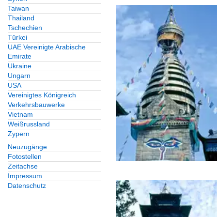
Taiwan
Thailand
Tschechien
Türkei
UAE Vereinigte Arabische
Emirate
Ukraine
Ungarn
USA
Vereinigtes Königreich
Verkehrsbauwerke
Vietnam
Weißrussland
Zypern
Neuzugänge
Fotostellen
Zeitachse
Impressum
Datenschutz