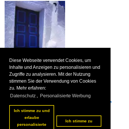
Diese Webseite verwendet Cookies, um
Inhalte und Anzeigen zu personalisieren und
Zugriffe zu analysieren. Mit der Nutzung
stimmen Sie der Verwendung von Cookies
zu. Mehr erfahren:
Datenschutz
,
Personalisierte Werbung
Haustür in Santotin. Aufnahme: Juni 1992 (Bild vom Dia).

Hans Christian Davidsen
Ich stimme zu und
Griechenland / Inseln / Santorin
382 649x1024 Px, 09.12.2015


erlaube
Ich stimme zu
personalisierte