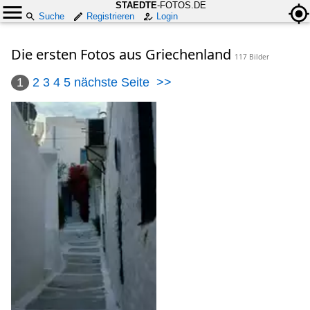
STAEDTE
-FOTOS.DE
Suche
Registrieren
Login
Die ersten Fotos aus Griechenland
117 Bilder
1
2
3
4
5
nächste Seite
>>