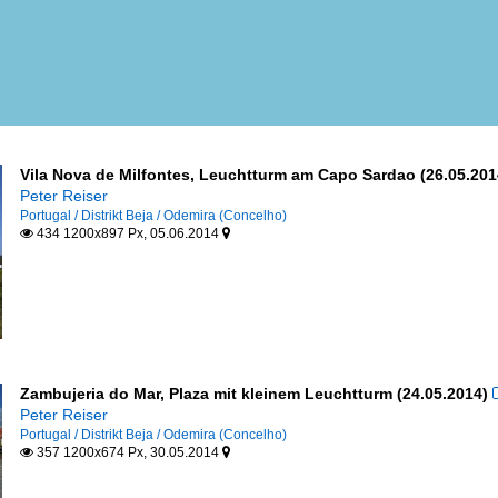
Vila Nova de Milfontes, Leuchtturm am Capo Sardao (26.05.201
Peter Reiser
Portugal / Distrikt Beja / Odemira (Concelho)
434 1200x897 Px, 05.06.2014


Zambujeria do Mar, Plaza mit kleinem Leuchtturm (24.05.2014)
Peter Reiser
Portugal / Distrikt Beja / Odemira (Concelho)
357 1200x674 Px, 30.05.2014

