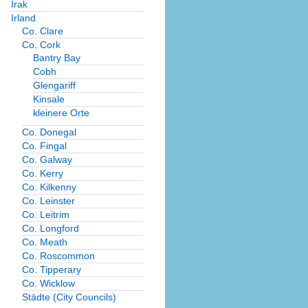
Irak
Irland
Co. Clare
Co. Cork
Bantry Bay
Cobh
Glengariff
Kinsale
kleinere Orte
Co. Donegal
Co. Fingal
Co. Galway
Co. Kerry
Co. Kilkenny
Co. Leinster
Co. Leitrim
Co. Longford
Co. Meath
Co. Roscommon
Co. Tipperary
Co. Wicklow
Städte (City Councils)