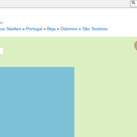
der
aus Städten
»
Portugal
»
Beja
»
Odemira
»
São Teotónio