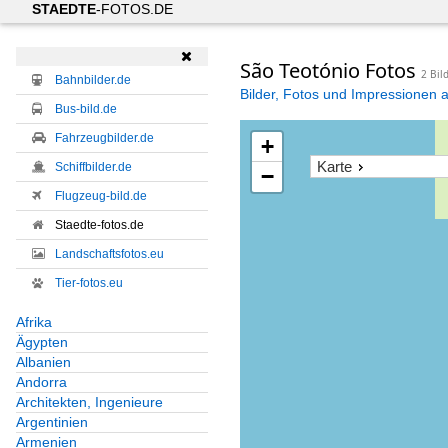
STAEDTE
-FOTOS.DE

São Teotónio Fotos
2 Bil
Bahnbilder.de
Bilder, Fotos und Impressionen 
Bus-bild.de
Fahrzeugbilder.de
+
Karte
Schiffbilder.de
−
Flugzeug-bild.de
Staedte-fotos.de
Landschaftsfotos.eu
Tier-fotos.eu
Afrika
Ägypten
Albanien
Andorra
Architekten, Ingenieure
Argentinien
Armenien