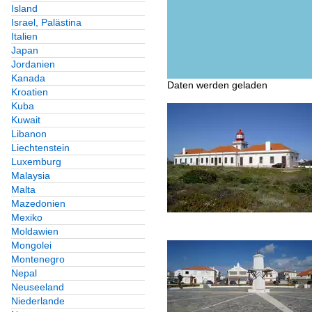
Island
Israel, Palästina
Italien
Japan
Jordanien
Kanada
Daten werden geladen
Kroatien
Kuba
Kuwait
Libanon
Liechtenstein
Luxemburg
Malaysia
Malta
Mazedonien
Mexiko
Moldawien
Mongolei
Montenegro
Nepal
Neuseeland
Niederlande