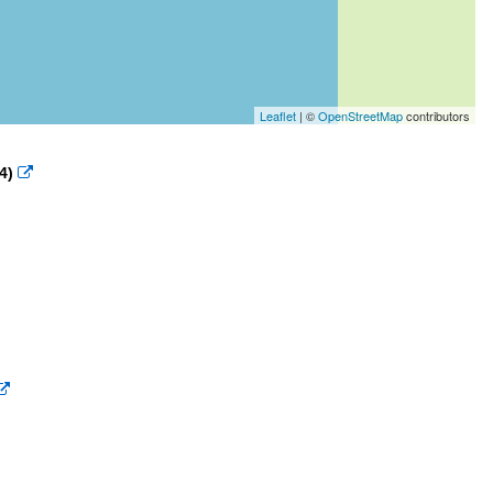
Leaflet
| ©
OpenStreetMap
contributors
4)

