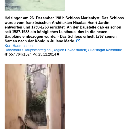
Monaco
Helsingør am 26. Dezember 1981: Schloss Marienlyst. Das Schloss
wurde vom französischen Architekten Nicolas-Henri Jardin
Italien
entworfen und 1759-1763 errichtet. An der Baustelle gab es schon
seit 1587-1588 ein königliches Lusthaus, das in die neuen
Baupläne einbezogen wurde. - Das Schloss erhielt 1767 seinen
Latium
Namen nach der Königin Juliane Marie.

Kurt Rasmussen
Rom
Dänemark / Hauptstadtregion (Region Hovedstaden) / Helsingør Kommune
557 764x1024 Px, 25.12.2014


Ligurien
Sanremo
Piemont
Turin
Norwegen
Ostlandet - Fylke Ostfold