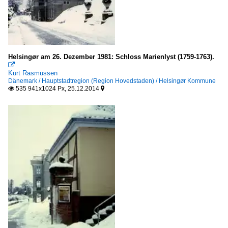
Augsburg (kreisfreie Stadt)
Berlin
historische Architektur und Bauwerke
Helsingør am 26. Dezember 1981: Schloss Marienlyst (1759-1763).
Stadtansichten

Verschiedenes
Kurt Rasmussen
Dänemark / Hauptstadtregion (Region Hovedstaden) / Helsingør Kommune
535 941x1024 Px, 25.12.2014


Mecklenburg-Vorpommern
Rostock
Frankreich
Provence-Alpes-Côte d'Azur
Dept. Alpes-Maritime
Fürstentum Monaco
Monaco