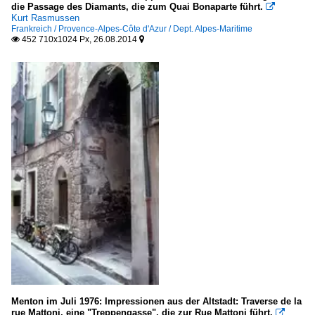
die Passage des Diamants, die zum Quai Bonaparte führt.

Kurt Rasmussen
Frankreich / Provence-Alpes-Côte d'Azur / Dept. Alpes-Maritime
452 710x1024 Px, 26.08.2014


Menton im Juli 1976: Impressionen aus der Altstadt: Traverse de la
rue Mattoni, eine "Treppengasse", die zur Rue Mattoni führt.
