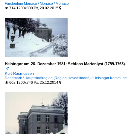
Italien
Fürstentum Monaco / Monaco / Monaco
714 1200x800 Px, 20.02.2015


Dänemark
Hauptstadtregion (Region Hovedstaden)
Helsingør Kommune
Kopenhagen
Region Seeland (Sjaelland)
Helsingør am 26. Dezember 1981: Schloss Marienlyst (1759-1763).

Stevns Kommune
Kurt Rasmussen
Dänemark / Hauptstadtregion (Region Hovedstaden) / Helsingør Kommune
602 1200x746 Px, 25.12.2014


Deutschland
Baden-Württemberg
LK Schwäbisch Hall
Bayern