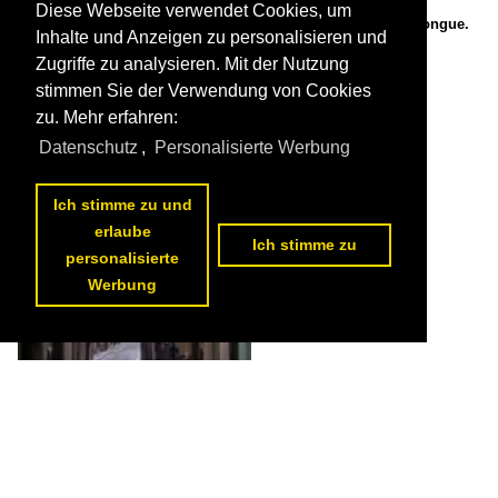
Diese Webseite verwendet Cookies, um
Menton im Juli 1976: Impressionen aus der Altstadt: Rue Longue.
Inhalte und Anzeigen zu personalisieren und

Kurt Rasmussen
Zugriffe zu analysieren. Mit der Nutzung
Frankreich / Provence-Alpes-Côte d'Azur / Dept. Alpes-Maritime
stimmen Sie der Verwendung von Cookies
444 1200x797 Px, 26.08.2014


zu. Mehr erfahren:
Datenschutz
,
Personalisierte Werbung
Ich stimme zu und
erlaube
Ich stimme zu
personalisierte
Werbung