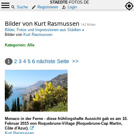
STAEDTE
-FOTOS.DE
Suche
Registrieren
Login
Bilder von Kurt Rasmussen
142 Bilder
Bilder, Fotos und Impressionen aus Städten
»
Bilder von
Kurt Rasmussen
Kategorien: Alle
×
1
2
3
4
5
6
nächste Seite
>>
Alle Kategorien
Baltische Staaten
Lettland
Pilsrundale
Bauwerke
Monaco in der Ferne - diese frühlingshafte Aussicht gab es am 10.
Februar 2015 von Roquebrune-Village (Roquebrune-Cap Martin,
Sakrale Bauten
Côte d'Azur).

Kurt Rasmussen