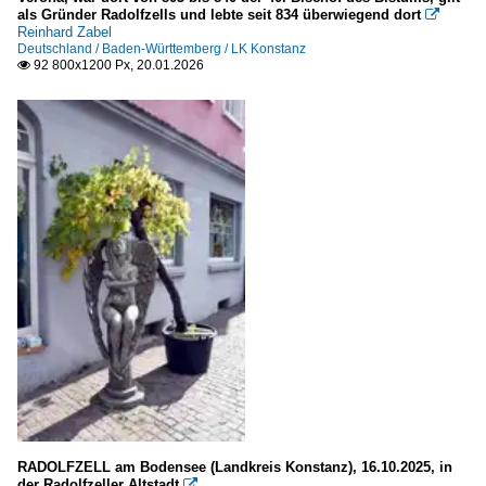
als Gründer Radolfzells und lebte seit 834 überwiegend dort

Europa
Reinhard Zabel
Deutschland / Baden-Württemberg / LK Konstanz
92 800x1200 Px, 20.01.2026

Cabo Verde
Santiago
Praia
Ribeira Grande de Santiago
São Vicente
Mindelo
Dänemark
Region Mitteljütland (Midtjylland)
Aarhus Kommune
RADOLFZELL am Bodensee (Landkreis Konstanz), 16.10.2025, in
Region Seeland (Sjaelland)
der Radolfzeller Altstadt
