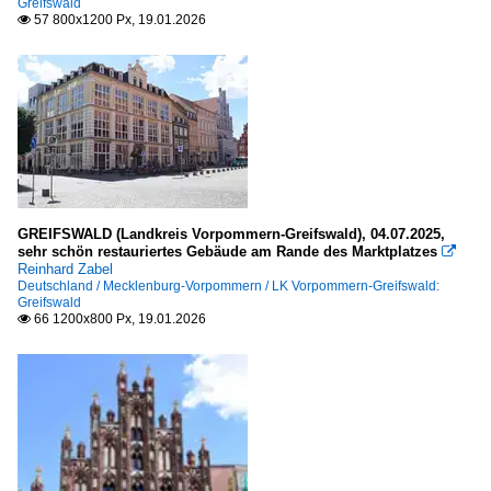
Greifswald
57 800x1200 Px, 19.01.2026

Vorarlberg
Bezirk Bregenz
Bezirk Feldkirch
Polen
Woiwodschaft Großpolen (wielkopolska)
GREIFSWALD (Landkreis Vorpommern-Greifswald), 04.07.2025,
Poznań (Posen)
sehr schön restauriertes Gebäude am Rande des Marktplatzes

Reinhard Zabel
Deutschland / Mecklenburg-Vorpommern / LK Vorpommern-Greifswald:
Woiwodschaft Lebus (lubuskie)
Greifswald
66 1200x800 Px, 19.01.2026

Gorzow Wielkopolski (Landsberg)
Kostrzyn nad Odrą (Küstrin)
Słubice (Frankfurt/Oder-Dammvorstadt)
Woiwodschaft Niederschlesien (dolnoslaskie)
Wroclaw (Breslau)