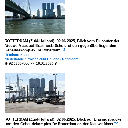
Ayamonte
Córdoba
Huelva
Montoro
ROTTERDAM (Zuid-Holland), 02.06.2025, Blick vom Flussufer der
Sevilla
Nieuwe Maas auf Erasmusbrücke und den gegenüberliegenden
Gebäudekomplex De Rotterdam

Reinhard Zabel
Catalunya (Katalonien)
Niederlande / Provinz Zuid-Holland / Rotterdam
92 1200x800 Px, 18.01.2026


Barcelona
Besalú
Cadaquès
Figueres
Girona
Pineda de Mar
Tarragona
ROTTERDAM (Zuid-Holland), 02.06.2025, Blick auf Erasmusbrücke
und den Gebäudekomplex De Rotterdam an der Nieuwe Maas
Toroella de Montgrí
