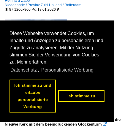
Reinhard Zabel
Tortosa
Niederlande / Provinz Zuid-Holland / Rotterdam
87 1200x800 Px, 18.01.2026


Tossa de Mar
Verges
Diese Webseite verwendet Cookies, um
Extremadura
Inhalte und Anzeigen zu personalisieren und
Provinz Badajoz
Zugriffe zu analysieren. Mit der Nutzung
stimmen Sie der Verwendung von Cookies
Provinz Cáceres
zu. Mehr erfahren:
Kanarische Inseln
Datenschutz
,
Personalisierte Werbung
Gran Canaria
Ich stimme zu und
La Gomera
erlaube
La Palma
Ich stimme zu
personalisierte
Lanzarote
Werbung
Teneriffa
DELFT (Zuid-Holland), 01.06.2025, Blick vom Marktplatz auf die
Nieuwe Kerk mit dem beeindruckenden Glockenturm

Kastilien und Leon
Reinhard Zabel