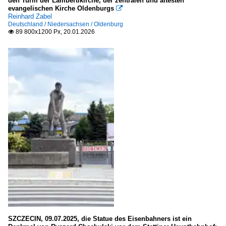
den Turm der Lambertikirche, der zentralen und ältesten
Hamburg
evangelischen Kirche Oldenburgs

Reinhard Zabel
Altona
Deutschland / Niedersachsen / Oldenburg
89 800x1200 Px, 20.01.2026

Eimsbüttel
Hamburg-Mitte
Hamburg-Mitte / Hafen
Nord
Wandsbek
Mecklenburg-Vorpommern
LK Vorpommern-Greifswald: Greifswald
Niedersachsen
Emden
Hannover
LK Ammerland
SZCZECIN, 09.07.2025, die Statue des Eisenbahners ist ein
LK Celle