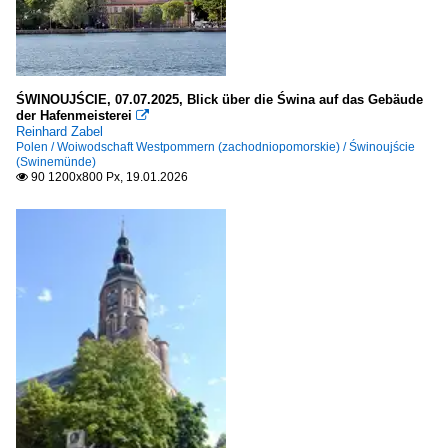
Leipzig (Kreisfreie Stadt)
LK Görlitz: Görlitz
Schleswig-Holstein
ŚWINOUJŚCIE, 07.07.2025, Blick über die Świna auf das Gebäude
der Hafenmeisterei

Reinhard Zabel
Flensburg
Polen / Woiwodschaft Westpommern (zachodniopomorskie) / Świnoujście
(Swinemünde)
Kiel
90 1200x800 Px, 19.01.2026

Kreis Schleswig-Flensburg
Lübeck
Frankreich
Grand Est
Metz
Riquewihr
Straßburg (Strasbourg)