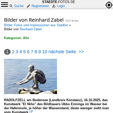
STAEDTE
-FOTOS.DE
Suche
Registrieren
Login
Bilder von Reinhard Zabel
1829 Bilder
Bilder, Fotos und Impressionen aus Städten
»
Bilder von
Reinhard Zabel
Kategorien: Alle
×
1
2
3
4
5
6
7
8
9
10
nächste Seite
>>
Alle Kategorien
Afrika
Senegal
Dakar (Stadt)
Andorra
RADOLFZELL am Bodensee (Landkreis Konstanz), 16.10.2025, das
Kunstwerk "El Niño" des Bildhauers Ubbo Enninga im Wasser bei
Andorra la Vella
der Hafenmole, je höher der Wasserstand, desto weniger sieht man
vom Kunstwerk
