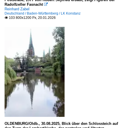
Stadtansichten
Radolfzeller Fasnacht

Reinhard Zabel
Deutschland / Baden-Württemberg / LK Konstanz
Brandenburg
103 800x1200 Px, 20.01.2026

Brandenburg an der Havel
Frankfurt (Oder)
Landkreis Barnim
Landkreis Märkisch-Oderland
Landkreis Oberhavel
Landkreis Oberspreewald- Lausitz
Landkreis Oder-Spree
Landkreis Uckermark
Potsdam
Bremen
Bremen
OLDENBURG/Oldb., 30.08.2025, Blick über den Schlossteich auf