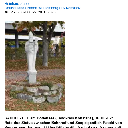
Andorra la Vella
Reinhard Zabel
Deutschland / Baden-Württemberg / LK Konstanz
125 1200x800 Px, 20.01.2026

Canillo
Canillo
Bauwerke
Sakrale Bauten
Portugal
Belgien
Provinz Lüttich
Verschiedene Städte
Brunnen, Denkmäler etc.
RADOLFZELL am Bodensee (Landkreis Konstanz), 16.10.2025,
Ratoldus-Statue zwischen Bahnhof und See; eigentlich Ratold von
Kunstwerke
Verona, war dort von 803 bis 840 der 40. Bischof des Bistums, gilt