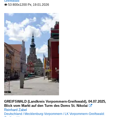
Greifswald
53 800x1200 Px, 19.01.2026

Delft
Den Haag
Rotterdam
Norwegen
Ostlandet - Fylke Oslo
Oslo
Trondelag - Fylke Sor-Trondelag
Trondheim
Vestlandet - Fylke Hordaland
Bergen
GREIFSWALD (Landkreis Vorpommern-Greifswald), 04.07.2025,
Blick vom Markt auf den Turm des Doms St. Nikolai

Reinhard Zabel
Österreich
Deutschland / Mecklenburg-Vorpommern / LK Vorpommern-Greifswald: