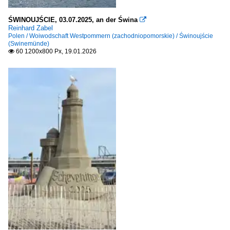
Funchal (municipio)
Ponta do Sol (municipio)
ŚWINOUJŚCIE, 03.07.2025, an der Świna

Reinhard Zabel
Porto Moniz (municipio)
Polen / Woiwodschaft Westpommern (zachodniopomorskie) / Świnoujście
(Swinemünde)
Ribeira Brava (municipio)
60 1200x800 Px, 19.01.2026

Sao Vicente (municipio)
Distrikt Beja
Mertola (Concelho)
Distrikt Coimbra
Coimbra
Distrikt Evora
Évora (Concelho)
Distrikt Faro (Algarve)
Albufeira (Concelho)