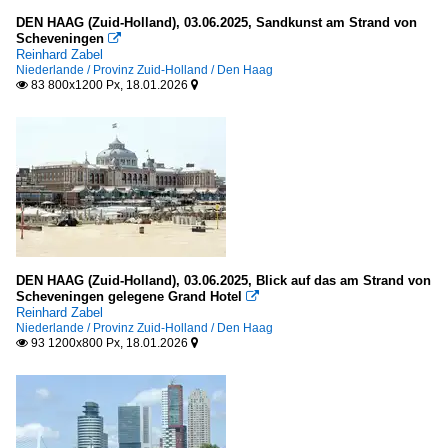
DEN HAAG (Zuid-Holland), 03.06.2025, Sandkunst am Strand von
Aljezur (Concelho)
Scheveningen

Reinhard Zabel
Castro Marim (Concelho)
Niederlande / Provinz Zuid-Holland / Den Haag
Faro (Concelho)
83 800x1200 Px, 18.01.2026


Lagoa (Concelho)
Lagos (Concelho)
Loulé (Concelho)
Monchique (Concelho)
Olhão (Concelho)
Portimão (Concelho)
DEN HAAG (Zuid-Holland), 03.06.2025, Blick auf das am Strand von
Silves (Concelho)
Scheveningen gelegene Grand Hotel

Reinhard Zabel
Tavira (Concelho)
Niederlande / Provinz Zuid-Holland / Den Haag
93 1200x800 Px, 18.01.2026


Vila do Bispo (Concelho)
Vila Real de Santo António (Concelho)
Distrikt Leiria