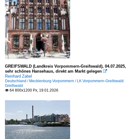
Zgorzelec (Görlitz)
Woiwodschaft Pommern (pomorskie)
Gdansk (Danzig)
Powiat Malbork (Marienburg)
Powiat Slupski
Sopot (Zoppot)
GREIFSWALD (Landkreis Vorpommern-Greifswald), 04.07.2025,
sehr schönes Hansehaus, direkt am Markt gelegen

Woiwodschaft Westpommern (zachodniopomorskie)
Reinhard Zabel
Deutschland / Mecklenburg-Vorpommern / LK Vorpommern-Greifswald:
Świnoujście (Swinemünde)
Greifswald
64 800x1200 Px, 19.01.2026

Szczecin (Stettin)
Portugal
Autonome Region Madeira
Camara de Lobos (municipio)