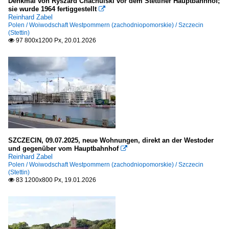
Denkmal von Ryszard Chachulski vor dem Stettiner Hauptbahnhof;
LK Göttingen: Göttingen
sie wurde 1964 fertiggestellt

Reinhard Zabel
LK Hameln-Pyrmont: Hameln
Polen / Woiwodschaft Westpommern (zachodniopomorskie) / Szczecin
(Stettin)
LK Leer
97 800x1200 Px, 20.01.2026

LK Lüneburg: Lüneburg
Oldenburg
Nordrhein-Westfalen
Bielefeld
Bonn
Kreis Höxter
SZCZECIN, 09.07.2025, neue Wohnungen, direkt an der Westoder
und gegenüber vom Hauptbahnhof

Kreis Steinfurt
Reinhard Zabel
Polen / Woiwodschaft Westpommern (zachodniopomorskie) / Szczecin
Münster
(Stettin)
83 1200x800 Px, 19.01.2026

Rhein-Sieg-Kreis (SU)
Sachsen
Dresden (Kreisfreie Stadt)