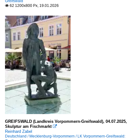
Greifswald
62 1200x800 Px, 19.01.2026

Gardasee
Trentino - Südtirol
Riva del Garda
Venetien
Gardasee
Venedig
Verona
Liechtenstein
Städte
Schaan
GREIFSWALD (Landkreis Vorpommern-Greifswald), 04.07.2025,
Vaduz
Skulptur am Fischmarkt

Reinhard Zabel
Deutschland / Mecklenburg-Vorpommern / LK Vorpommern-Greifswald: