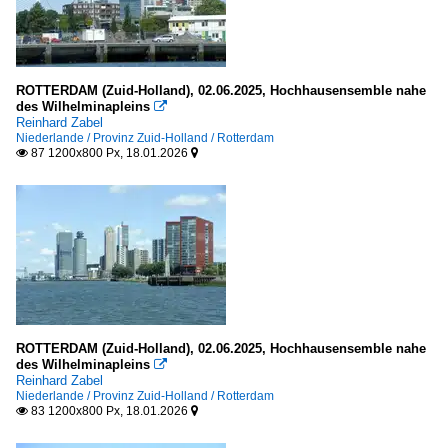
Alcobaça (Concelho)
Batalha (Concelho)
Caldas da Rainha (Concelho)
ROTTERDAM (Zuid-Holland), 02.06.2025, Hochhausensemble nahe
Leiria (Concelho)
des Wilhelminapleins

Reinhard Zabel
Nazaré (Concelho)
Niederlande / Provinz Zuid-Holland / Rotterdam
87 1200x800 Px, 18.01.2026


Óbidos (Concelho)
Distrikt Lissabon
Lissabon
Distrikt Setubal
Almada (Concelho)
ROTTERDAM (Zuid-Holland), 02.06.2025, Hochhausensemble nahe
des Wilhelminapleins

Schweiz
Reinhard Zabel
Niederlande / Provinz Zuid-Holland / Rotterdam
83 1200x800 Px, 18.01.2026


Kanton Basel
Basel