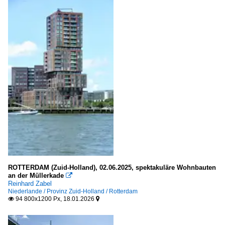
Kanton Luzern
Stadt Luzern
Kanton Schaffhausen
Schaffhausen
Stein a. Rhein
Kanton Thurgau
Bezirk Arbon
Kanton Zürich
ROTTERDAM (Zuid-Holland), 02.06.2025, spektakuläre Wohnbauten
Bezirk Andelfingen
an der Müllerkade

Reinhard Zabel
Niederlande / Provinz Zuid-Holland / Rotterdam
94 800x1200 Px, 18.01.2026


Spanien
Andalusien