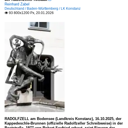
Reinhard Zabel
Roskilde Kommune
Deutschland / Baden-Württemberg / LK Konstanz
93 800x1200 Px, 20.01.2026

Deutschland
Baden-Württemberg
Freiburg
Heidelberg
LK Bodenseekreis
LK Konstanz
Bayern
Bamberg (kreisfreie Stadt)
LK Lindau (Bodensee)
Berlin
RADOLFZELL am Bodensee (Landkreis Konstanz), 16.10.2025, der
historische Architektur und Bauwerke
Kappedeschle-Brunnen (offizielle Radolfzeller Schreibweise) in der
Poststraße, 1977 von Robert Seyfried erbaut, zeigt Figuren der