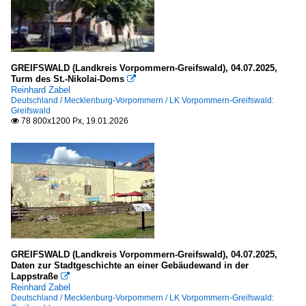
Provence-Alpes-Côte d'Azur
Avignon
Dept. Alpes-Maritime
GREIFSWALD (Landkreis Vorpommern-Greifswald), 04.07.2025,
Turm des St.-Nikolai-Doms

Fürstentum Monaco
Reinhard Zabel
Deutschland / Mecklenburg-Vorpommern / LK Vorpommern-Greifswald:
Greifswald
Monaco
78 800x1200 Px, 19.01.2026

Monaco
Italien
Ligurien
Dolceacqua
Rocchetta Nervina
GREIFSWALD (Landkreis Vorpommern-Greifswald), 04.07.2025,
Daten zur Stadtgeschichte an einer Gebäudewand in der
Ventimiglia
Lappstraße

Reinhard Zabel
Lombardei
Deutschland / Mecklenburg-Vorpommern / LK Vorpommern-Greifswald: