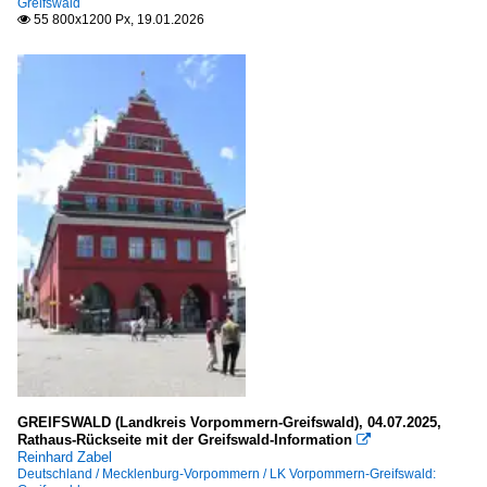
Luxemburg
Greifswald
55 800x1200 Px, 19.01.2026

Städte und Dörfer
Kanton Luxemburg
Niederlande
Provinz Groningen
Groningen
Provinz Noord-Holland
Amsterdam
Provinz Overijssel
Deventer
GREIFSWALD (Landkreis Vorpommern-Greifswald), 04.07.2025,
Enschede
Rathaus-Rückseite mit der Greifswald-Information

Reinhard Zabel
Deutschland / Mecklenburg-Vorpommern / LK Vorpommern-Greifswald:
Provinz Zuid-Holland