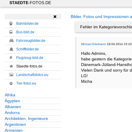
STAEDTE
-FOTOS.DE
Bilder, Fotos und Impressionen 

Bahnbilder.de
Fehler im Kategorievorschla
Bus-bild.de
Fahrzeugbilder.de
Michael Edelmann
19.04.2014 15:10
Schiffbilder.de
Hallo Admins,
Flugzeug-bild.de
habe gestern die Kategorie
Dänemark-Jütland-Hanstholm
Staedte-fotos.de
Vielen Dank und sorry für de
Landschaftsfotos.eu
LG!
Micha
Tier-fotos.eu
Afrika
Ägypten
Albanien
Andorra
Architekten, Ingenieure
Argentinien
Armenien