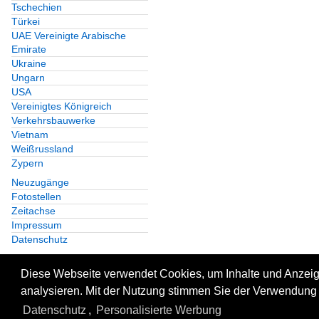
Tschechien
Türkei
UAE Vereinigte Arabische
Emirate
Ukraine
Ungarn
USA
Vereinigtes Königreich
Verkehrsbauwerke
Vietnam
Weißrussland
Zypern
Neuzugänge
Fotostellen
Zeitachse
Impressum
Datenschutz
Diese Webseite verwendet Cookies, um Inhalte und Anzeige
analysieren. Mit der Nutzung stimmen Sie der Verwendung 
Datenschutz
,
Personalisierte Werbung