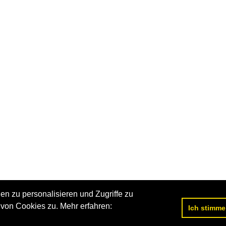
n zu personalisieren und Zugriffe zu
von Cookies zu. Mehr erfahren:
Ich stimme
Datenschutzerklärung
|
Impressum
|
Kontakt