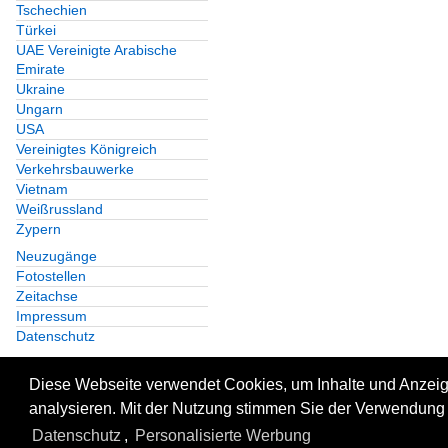
Tschechien
Türkei
UAE Vereinigte Arabische
Emirate
Ukraine
Ungarn
USA
Vereinigtes Königreich
Verkehrsbauwerke
Vietnam
Weißrussland
Zypern
Neuzugänge
Fotostellen
Zeitachse
Impressum
Datenschutz
Diese Webseite verwendet Cookies, um Inhalte und Anzeige
analysieren. Mit der Nutzung stimmen Sie der Verwendung 
Datenschutz
,
Personalisierte Werbung