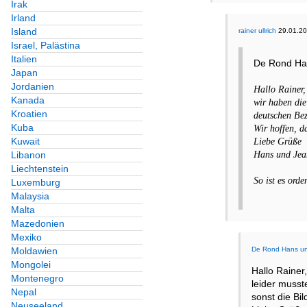
Irak
Irland
Island
rainer ullrich
29.01.20
Israel, Palästina
Italien
De Rond Han
Japan
Jordanien
Hallo Rainer,
Kanada
wir haben die
Kroatien
deutschen Be
Kuba
Wir hoffen, da
Kuwait
Liebe Grüße
Libanon
Hans und Jea
Liechtenstein
So ist es orde
Luxemburg
Malaysia
Malta
Mazedonien
Mexiko
De Rond Hans u
Moldawien
Mongolei
Hallo Rainer
Montenegro
leider musst
Nepal
sonst die Bi
Neuseeland