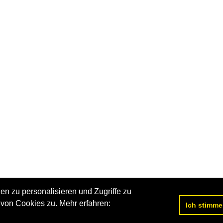
n zu personalisieren und Zugriffe zu
von Cookies zu. Mehr erfahren:
Ich stimme
Datenschutzerklärung
|
Impressum
|
Kontakt