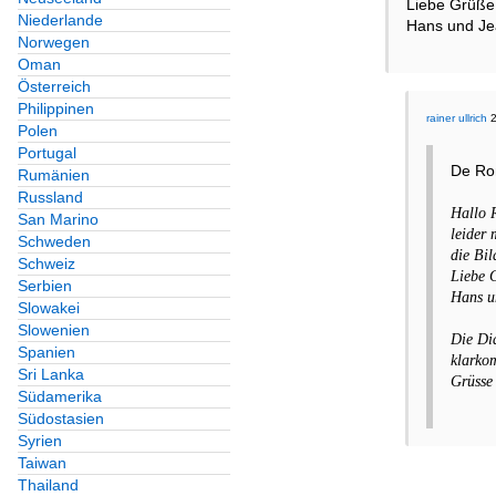
Liebe Grüße
Niederlande
Hans und J
Norwegen
Oman
Österreich
Philippinen
rainer ullrich
2
Polen
Portugal
De Ro
Rumänien
Russland
Hallo R
San Marino
leider 
Schweden
die Bil
Schweiz
Liebe 
Serbien
Hans u
Slowakei
Slowenien
Die Dia
Spanien
klarkom
Sri Lanka
Grüsse
Südamerika
Südostasien
Syrien
Taiwan
Thailand