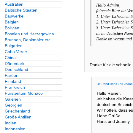
Australien
Hallo Admins,
Baltische Staaten
folgende Bitte zur Ve
Bauwerke
1. Unter Tschechien S
Belgien
2. Unter Tschechien S
3. Unter Tschechien S
Bolivien
ihrem deutschen Name
Bosnien und Herzegowina
Danke im voraus und 
Brunnen, Denkmäler etc.
Bulgarien
Cabo Verde
China
Dänemark
Danke für die schnelle
Deutschland
Färöer
Finnland
De Rond Hans und Jeann
Frankreich
Hallo Rainer,
Fürstentum Monaco
wir haben die Kate
Galerien
deutschen Bezeich
Georgien
Wir hoffen, dass es 
Griechenland
Liebe Grüße
Große Antillen
Hans und Jeanny
Indien
Indonesien