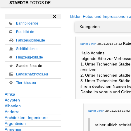
STAEDTE
-FOTOS.DE
Bilder, Fotos und Impressionen 

Bahnbilder.de
Kategorien
Bus-bild.de
Fahrzeugbilder.de
Kate
rainer ullrich
28.01.2013 16:12
Schiffbilder.de
Hallo Admins,
Flugzeug-bild.de
folgende Bitte zur Verbess
1. Unter Tschechien Städt
Staedte-fotos.de
ersetzen.
Landschaftsfotos.eu
2. Unter Tschechien Städte
3. Unter Tschechien Städte
Tier-fotos.eu
ihrem deutschen Namen k
Danke im voraus und Grüss
Afrika
Ägypten
Albanien
rainer ullrich
29.01.2013 12:52
Andorra
Architekten, Ingenieure
Argentinien
rainer ullrich schrie
Armenien