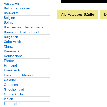
Australien
Baltische Staaten
Bauwerke
Alle Fotos aus
Städte
D
Belgien
Bolivien
Bosnien und Herzegowina
Brunnen, Denkmäler etc.
Bulgarien
Cabo Verde
China
Dänemark
Deutschland
Färöer
Finnland
Frankreich
Fürstentum Monaco
Galerien
Georgien
Griechenland
Große Antillen
Indien
Indonesien