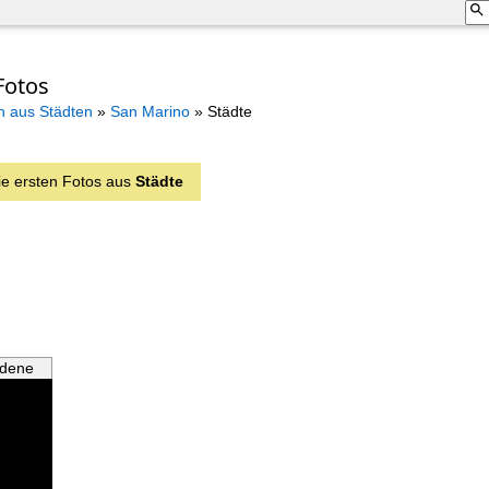
Fotos
n aus Städten
»
San Marino
»
Städte
ie ersten Fotos aus
Städte
edene