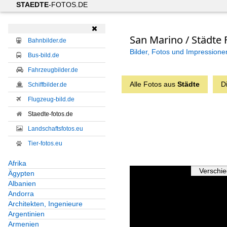
STAEDTE
-FOTOS.DE

San Marino / Städte 
Bahnbilder.de
Bilder, Fotos und Impressione
Bus-bild.de
Fahrzeugbilder.de
Alle Fotos aus
Städte
D
Schiffbilder.de
Flugzeug-bild.de
Staedte-fotos.de
Landschaftsfotos.eu
Tier-fotos.eu
Afrika
Verschi
Ägypten
Albanien
Andorra
Architekten, Ingenieure
Argentinien
Armenien