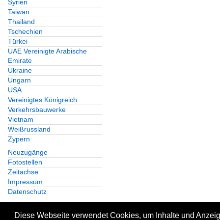
Syrien
Taiwan
Thailand
Tschechien
Türkei
UAE Vereinigte Arabische
Emirate
Ukraine
Ungarn
USA
Vereinigtes Königreich
Verkehrsbauwerke
Vietnam
Weißrussland
Zypern
Neuzugänge
Fotostellen
Zeitachse
Impressum
Datenschutz
Diese Webseite verwendet Cookies, um Inhalte und Anzeige