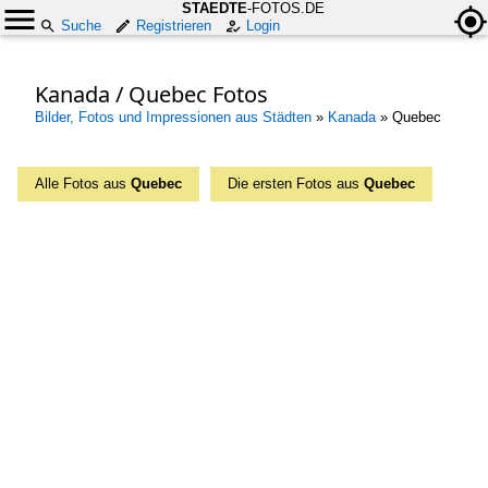
STAEDTE
-FOTOS.DE
Suche
Registrieren
Login
Kanada / Quebec Fotos
Bilder, Fotos und Impressionen aus Städten
»
Kanada
»
Quebec
Alle Fotos aus
Quebec
Die ersten Fotos aus
Quebec