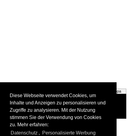
Deutschland
Europa
Diese Webseite verwendet Cookies, um
Inhalte und Anzeigen zu personalisieren und
Zugriffe zu analysieren. Mit der Nutzung
stimmen Sie der Verwendung von Cookies
zu. Mehr erfahren:
Alle Fotos aus
Tristesse der Stadt
Datenschutz
,
Personalisierte Werbung