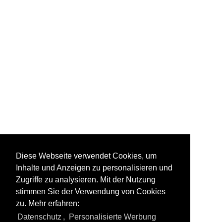
as-Suwais
Diese Webseite verwendet Cookies, um
Inhalte und Anzeigen zu personalisieren und
Zugriffe zu analysieren. Mit der Nutzung
stimmen Sie der Verwendung von Cookies
zu. Mehr erfahren:
Alle Fotos aus
Ägypten - Gouvernements
Datenschutz
,
Personalisierte Werbung