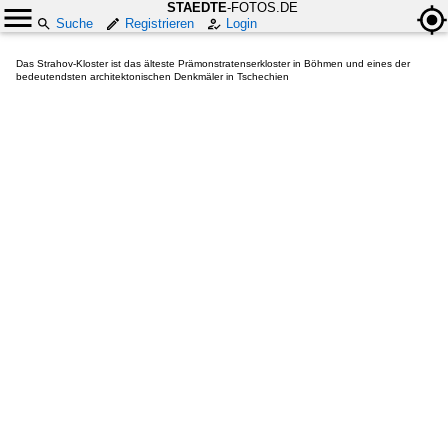
STAEDTE
-FOTOS.DE
Suche
Registrieren
Login
Das Strahov-Kloster ist das älteste Prämonstratenserkloster in Böhmen und eines der
bedeutendsten architektonischen Denkmäler in Tschechien