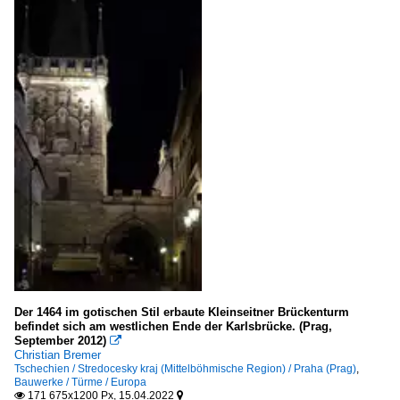
Der 1464 im gotischen Stil erbaute Kleinseitner Brückenturm
befindet sich am westlichen Ende der Karlsbrücke. (Prag,
September 2012)

Christian Bremer
Tschechien / Stredocesky kraj (Mittelböhmische Region) / Praha (Prag)
,
Bauwerke / Türme / Europa
171 675x1200 Px, 15.04.2022

