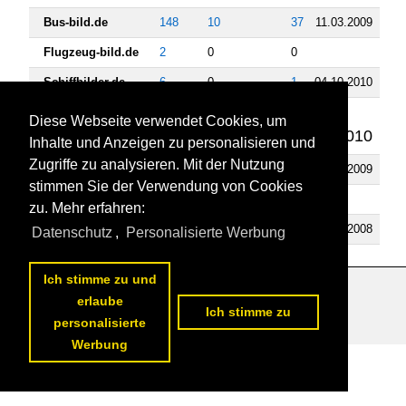
Bus-bild.de
148
10
37
11.03.2009
Flugzeug-bild.de
2
0
0
Schiffbilder.de
6
0
1
04.10.2010
Staedte-
11
0
1
Diese Webseite verwendet Cookies, um
fotos.de
07.01.2010
Inhalte und Anzeigen zu personalisieren und
Zugriffe zu analysieren. Mit der Nutzung
Fahrzeugbilder.de
23
0
1
01.02.2009
stimmen Sie der Verwendung von Cookies
Videos
zu. Mehr erfahren:
Bahnvideos.eu
14
1
2
04.05.2008
Datenschutz
,
Personalisierte Werbung
Ich stimme zu und
Datenschutzerklärung
|
Impressum
|
Kontakt
erlaube
Ich stimme zu
personalisierte
Werbung