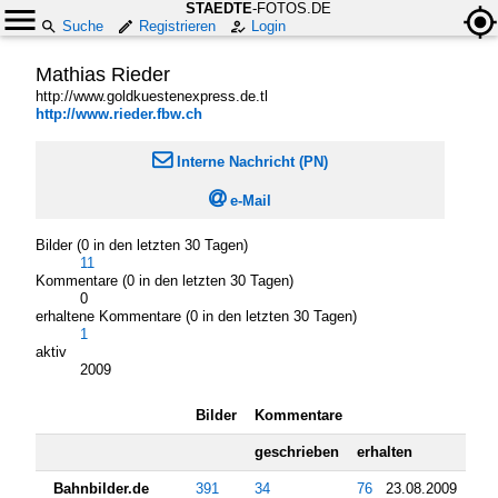
STAEDTE
-FOTOS.DE
Suche
Registrieren
Login
Mathias Rieder
http://www.goldkuestenexpress.de.tl
http://www.rieder.fbw.ch

Interne Nachricht (PN)

e-Mail
Bilder (0 in den letzten 30 Tagen)
11
Kommentare (0 in den letzten 30 Tagen)
0
erhaltene Kommentare (0 in den letzten 30 Tagen)
1
aktiv
2009
Bilder
Kommentare
geschrieben
erhalten
Bahnbilder.de
391
34
76
23.08.2009